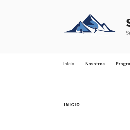
Skip
to
content
S
Inicio
Nosotros
Progr
INICIO