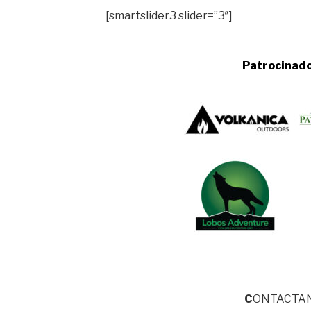
[smartslider3 slider=”3″]
Patrocinad
C
ONTACTA