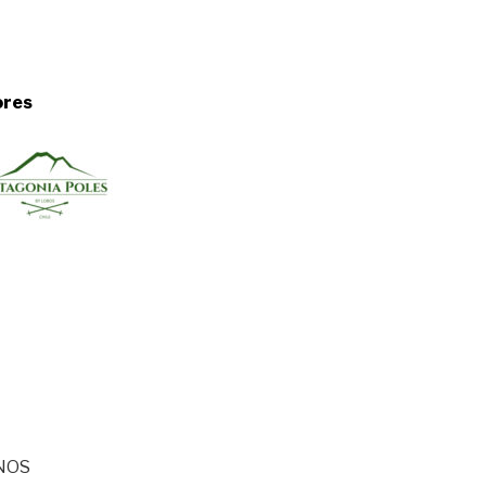
ores
NOS