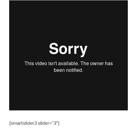
[smartslider3 slider=”3″]