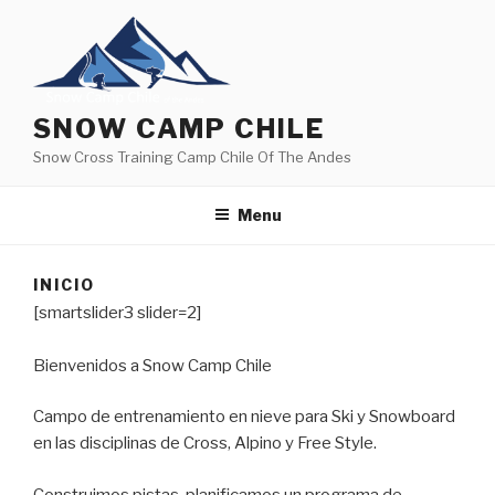
Skip
to
content
SNOW CAMP CHILE
Snow Cross Training Camp Chile Of The Andes
Menu
INICIO
[smartslider3 slider=2]
Bienvenidos a Snow Camp Chile
Campo de entrenamiento en nieve para Ski y Snowboard
en las disciplinas de Cross, Alpino y Free Style.
Construimos pistas, planificamos un programa de